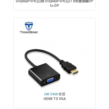
DisplayPort(公)對 DisplayPort(公)1.8米連接線DP
to DP
單價
190 TWD
HDMI TO VGA